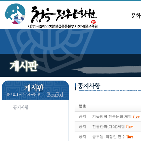
번호
공지
겨울방학 전통문화 체험
공지
전통한과(다식)체험
공지
공무원, 직장인 연수