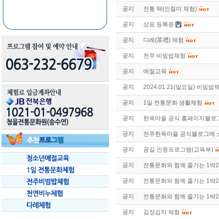
공지
전통 떡(인절미 체험)
공지
상표 등록증
공지
다례(茶禮) 체험
공지
전주 비빔밥체험
공지
예절교육
공지
2024.01.21(일요일) 비빔
공지
1일 전통문화 생활체험
공지
한옥마을 공식 홈페이지블로
공지
전주한옥마을 공식블로그에 
공지
꿈길 인증프로그램(교육부)
공지
전통문화와 함께 즐기는 1박2
공지
전통문화와 함께 즐기는 1박2
공지
전통문화와 함께 즐기는 1박2
공지
김장김치 체험