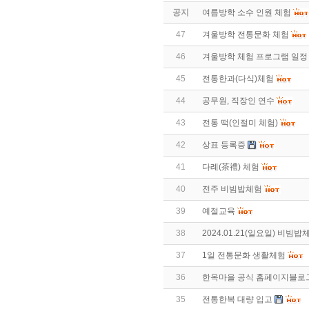
공지
여름방학 소수 인원 체험
47
겨울방학 전통문화 체험
46
겨울방학 체험 프로그램 일정
45
전통한과(다식)체험
44
공무원, 직장인 연수
43
전통 떡(인절미 체험)
42
상표 등록증
41
다례(茶禮) 체험
40
전주 비빔밥체험
39
예절교육
38
2024.01.21(일요일) 비빔
37
1일 전통문화 생활체험
36
한옥마을 공식 홈페이지블로
35
전통한복 대량 입고