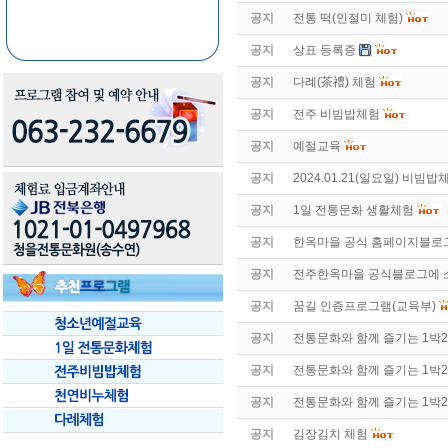
공지
전통 떡(인절미 체험)
공지
상표 등록증
공지
다례(茶禮) 체험
공지
전주 비빔밥체험
공지
예절교육
공지
2024.01.21(일요일) 비빔
공지
1일 전통문화 생활체험
공지
한옥마을 공식 홈페이지블로
공지
전주한옥마을 공식블로그에 
공지
꿈길 인증프로그램(교육부)
공지
전통문화와 함께 즐기는 1박2
공지
전통문화와 함께 즐기는 1박2
공지
전통문화와 함께 즐기는 1박2
공지
김장김치 체험