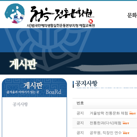
번호
공지
겨울방학 전통문화 체험
공지
전통한과(다식)체험
공지
공무원, 직장인 연수