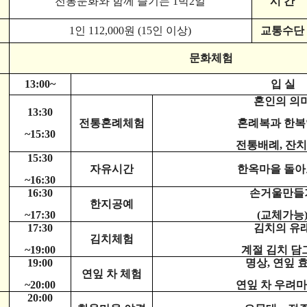
전통문화와 함께 즐기는
1
박
2
일
시 간
1
인
112,000
원
(15
인 이상
)
교통수단
문화체험
13:00~
입 실
혼인의 의
13:30
전통혼례체험
혼례복과 한
~15:30
전통배례
,
잔치
15:30
자유시간
한옥마을 돌
~16:30
16:30
손거울만들
한지공예
~17:30
(
교체가능
17:30
김치의 유
김치체험
~19:00
계절 김치 담
19:00
명상
,
연잎 
연잎 차 체험
~20:00
연잎 차 우려
20:00