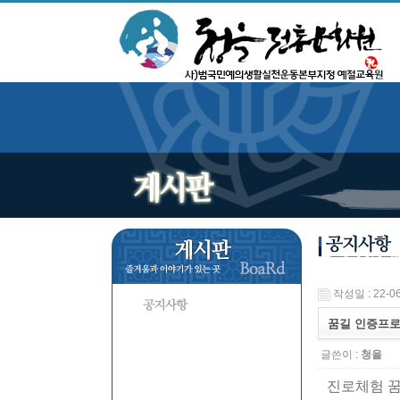
작성일 : 22-06
꿈길 인증프로
글쓴이 :
청을
진로체험 