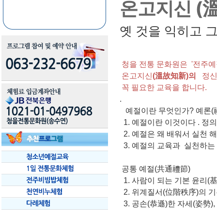
온고지신 (
옛 것을 익히고 
청을 전통 문화원은 '전주예
온고지신
(溫故知新)의
정신
꼭 필요한 교육을 합니다.
.
예절이란 무엇인가? 예론(
1. 예절이란 이것이다 . 정의
2. 예절은 왜 배워서 실천 해
3. 예절의 교육과 실천하는
공통 예절(共通禮節)
1. 사람이 되는 기본 윤리(
2. 위계질서(位階秩序)의 
3. 공손(恭遜)한 자세(姿勢),