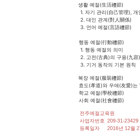
생활 예절(生活禮節)
1. 자기 관리(自己管理), 
2. 대인 관계(對人關係)
3. 언어 예절(言語禮節)
행동 예절(行動禮節)
1. 행동 예절의 의미
2. 고전(古典)의 구용(九容
3. 기거 동작의 기본 원칙
복장 예절(服裝禮節)
효도(孝道)와 우애(友愛)는 
학교 예절(學校禮節)
사회 예절(社會禮節)
전주예절교육원
사업자번호 209-31-23429
등록일자 2016년 12월 2