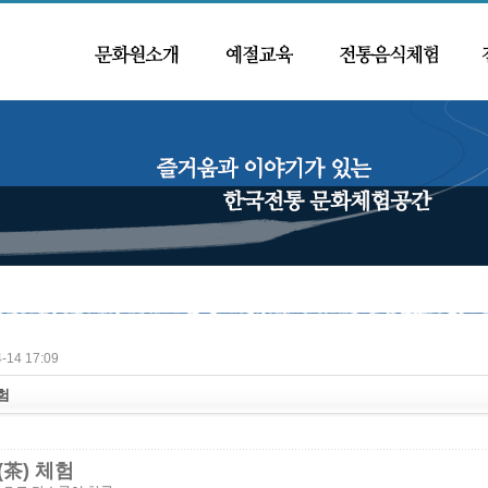
-14 17:09
험
(茶) 체험