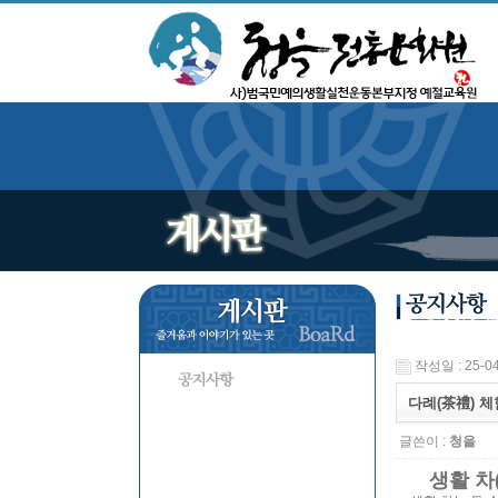
작성일 : 25-04
다례(茶禮) 체
글쓴이 :
청을
생활 차