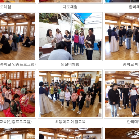
도체험
다도체험
한과
(중학교 인증프로그램)
인절미체험
중학교 
교육(인증프로그램)
초등학교 예절교육
한의대