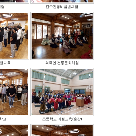
체험
전주전통비빔밥체험
예절교육
외국인 전통문화체험
학교
초등학교 예절교육(출강)