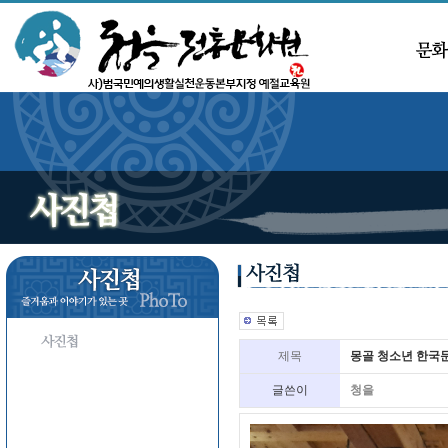
제목
몽골 청소년 한국
글쓴이
청을